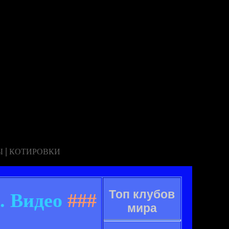
|
Ы
КОТИРОВКИ
Топ клубов
. Видео
###
мира