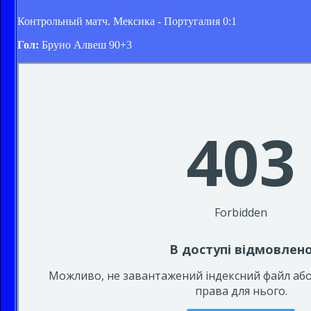
Контрольный матч. Мексика - Португалия 0:1
Гол:
Бруно Алвеш 90+3