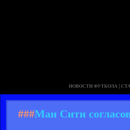
|
НОВОСТИ ФУТБОЛА
СТ
###
Ман Сити согласов